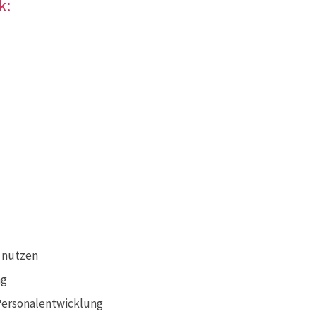
k:
 nutzen
ng
Personalentwicklung